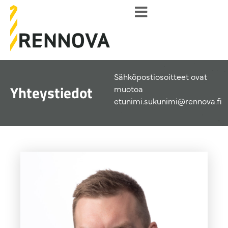
Sähköpostiosoitteet ovat
Yhteystiedot
muotoa
etunimi.sukunimi@rennova.fi