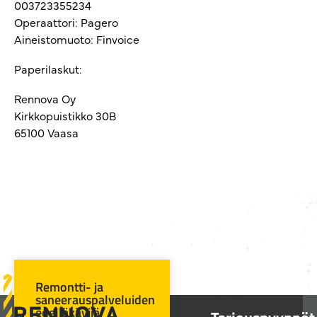
003723355234
Operaattori: Pagero
Aineistomuoto: Finvoice
Paperilaskut:
Rennova Oy
Kirkkopuistikko 30B
65100 Vaasa
Remontti- ja
saneerauspalveluiden
edelläkävijä