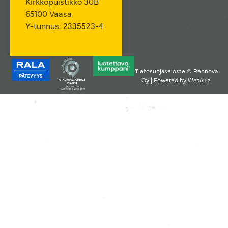
Kirkkopuistikko 30B
65100 Vaasa
Y-tunnus: 2335523-4
Tietosuojaseloste © Rennova
WebAula
Oy | Powered by