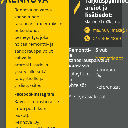
Tarjouspyynnöt
arviot ja
Rennova on vahva
lisätiedot:
vaasalainen
Maunu Ylimäki, ins.
rakennussaneerauksiin
maunu.ylimaki@re
erikoistunut
perheyritys, joka
044 308 1889
hoitaa remontti- ja
Remontti-
Sivut
saneerauspalvelut
ja
Yhteystiedot
vahvalla
saneerauspalvelut
ammattitaidolla
Vaasassa
Rennova
yksityisille sekä
Taloyhtiöt
Oy
taloyhtiöille ja
ja
yhteisöt
yhdistyksille.
Referenssit
Facebook
Instagram
Yksityisasiakkaat
Käynti- ja postiosoite
(muu posti kuin
laskut):
Rennova Oy