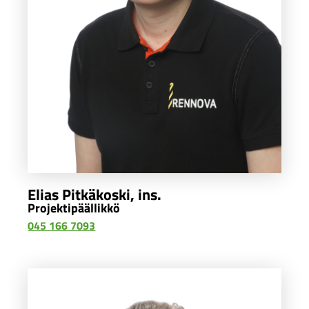
Elias Pitkäkoski, ins.
Projektipäällikkö
045 166 7093