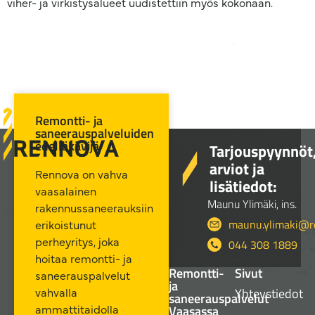
viher- ja virkistysalueet uudistettiin myös kokonaan.
Remontti- ja
saneerauspalveluiden
edelläkävijä
Tarjouspyynnöt
arviot ja
Rennova on vahva
lisätiedot:
vaasalainen
Maunu Ylimäki, ins.
rakennussaneerauksiin
maunu.ylimaki@re
erikoistunut
perheyritys, joka
044 308 1889
hoitaa remontti- ja
Remontti-
Sivut
saneerauspalvelut
ja
Yhteystiedot
vahvalla
saneerauspalvelut
ammattitaidolla
Vaasassa